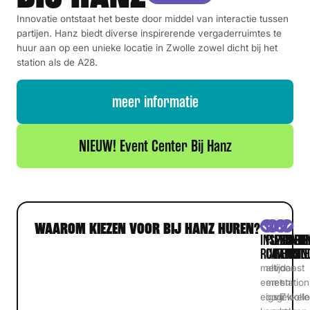
Innovatie ontstaat het beste door middel van interactie tussen
partijen. Hanz biedt diverse inspirerende vergaderruimtes te
huur aan op een unieke locatie in Zwolle zowel dicht bij het
station als de A28.
meer informatie
NIEUW! Event Center Bij Hanz
WAAROM KIEZEN VOOR BIJ HANZ HUREN?
INSPIRERE
FLEXIBELE
MODER
CENTR
RUIMTES
CATERING
FACILIT
LIGGIN
met
altijd
voor
naast
een
met
een
station
eigen
oog
vlekkel
Zwolle