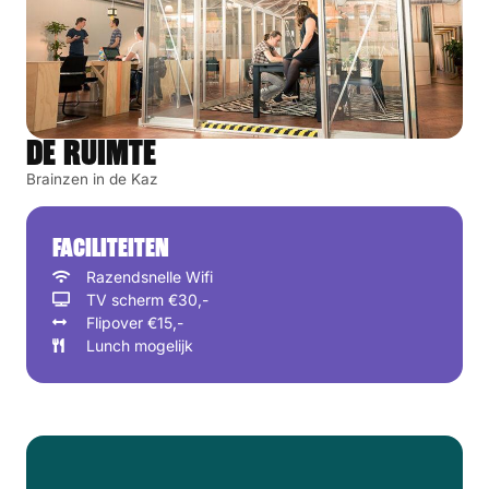
DE RUIMTE
Brainzen in de Kaz
FACILITEITEN
Razendsnelle Wifi
TV scherm €30,-
Flipover €15,-
Lunch mogelijk