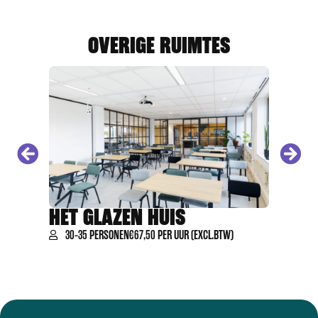
OVERIGE RUIMTES
HET GLAZEN HUIS
DE KA
30-35 PERSONEN
€67,50 PER UUR (EXCL.BTW)
10-12 P