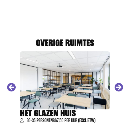
OVERIGE RUIMTES
HET GLAZEN HUIS
DE KA
30-35 PERSONEN
€67,50 PER UUR (EXCL.BTW)
10-12 P