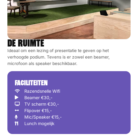
DE RUIMTE
Ideaal om een lezing of presentatie te geven op het
verhoogde podium. Tevens is er zowel een beamer,
microfoon als speaker beschikbaar.
FACILITEITEN
Razendsnelle Wifi
Beamer €30,-
TV scherm €30,-
Flipover €15,-
Mic/Speaker €15,-
Lunch mogelijk